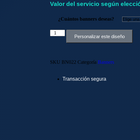
Valor del servicio según elecci
¿Cuántos banners deseas?
Personalizar este diseño
SKU
BN022
Categoría
Banners
Transacción segura