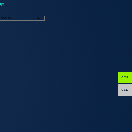
ón
COP
USD