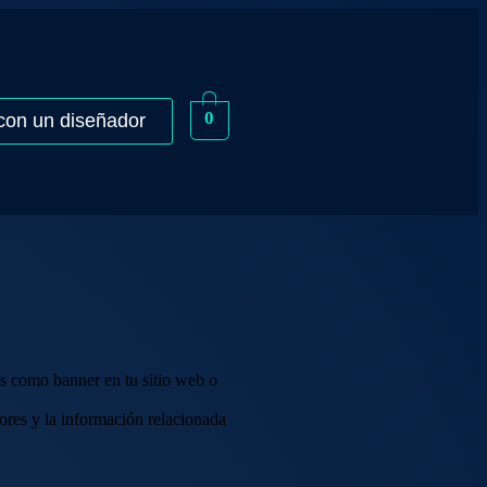
0
con un diseñador
s como banner en tu sitio web o
ores y la información relacionada