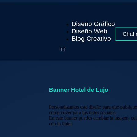
Diseño Gráfico
Diseño Web
Chat 
Blog Creativo
Banner Hotel de Lujo
Personalizamos este diseño para que publique
como cover para tus redes sociales.
En este banner puedes cambiar la imagen, col
con tu hotel.