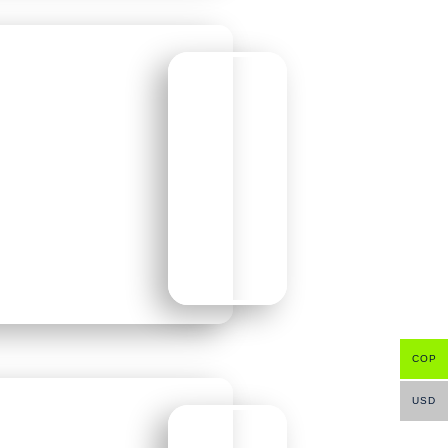
COP
USD