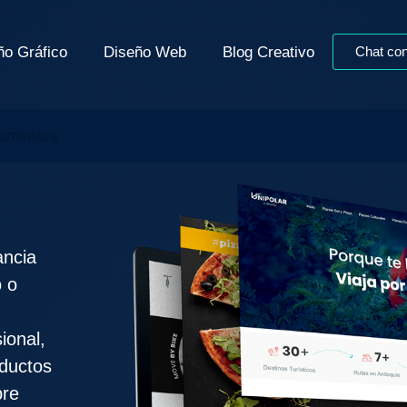
ño Gráfico
Diseño Web
Blog Creativo
Chat con
cumentos
ancia
o o
ional,
oductos
bre