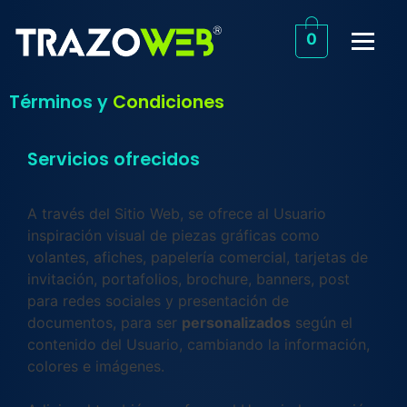
0
Términos y
Condiciones
Servicios ofrecidos
A través del Sitio Web, se ofrece al Usuario
inspiración visual de piezas gráficas como
volantes, afiches, papelería comercial, tarjetas de
invitación, portafolios, brochure, banners, post
para redes sociales y presentación de
documentos, para ser
personalizados
según el
contenido del Usuario, cambiando la información,
colores e imágenes.