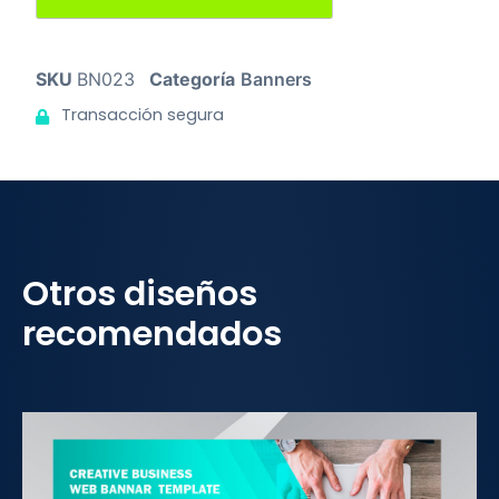
SKU
BN023
Categoría
Banners
Transacción segura
Otros diseños
recomendados