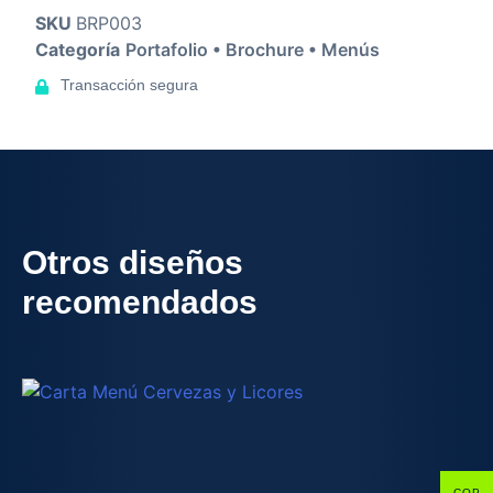
SKU
BRP003
Categoría
Portafolio • Brochure • Menús
Transacción segura
Otros diseños
recomendados
COP