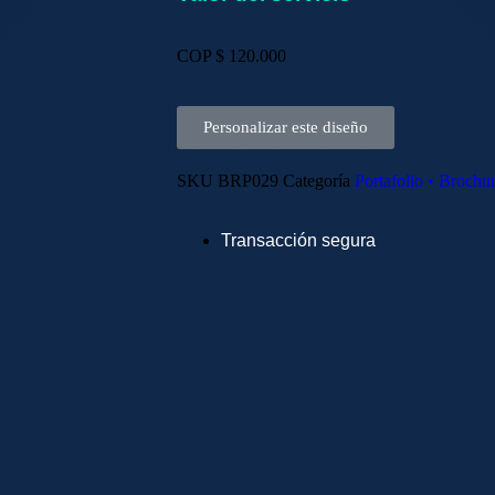
COP $
120.000
Personalizar este diseño
SKU
BRP029
Categoría
Portafolio • Brochu
Transacción segura