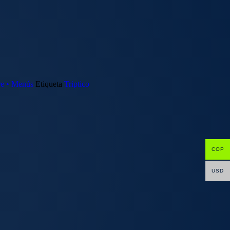
re • Menús
Etiqueta
Triptico
COP
USD