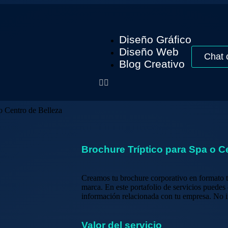
Diseño Gráfico
Diseño Web
Chat 
Blog Creativo
o Centro de Belleza
Brochure Tríptico para Spa o C
Creamos tu brochure corporativo en formato tr
marca. En este portafolio de servicios puedes
información relacionada con tu empresa. No i
Valor del servicio