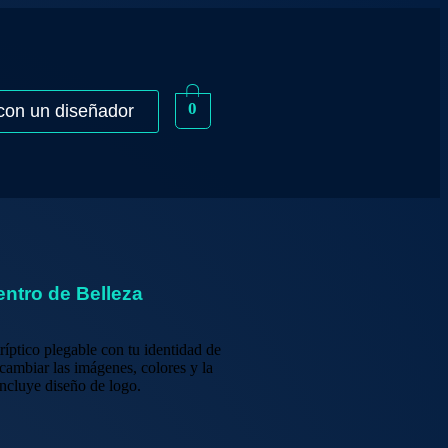
0
con un diseñador
entro de Belleza
íptico plegable con tu identidad de
 cambiar las imágenes, colores y la
ncluye diseño de logo.