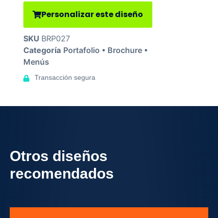
Personalizar este diseño
SKU
BRP027
Categoría
Portafolio • Brochure •
Menús
Transacción segura
Otros diseños
recomendados