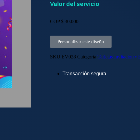
Valor del servicio
COP $
30.000
Personalizar este diseño
SKU
EV028
Categoría
Tarjetas Invitación •
Transacción segura