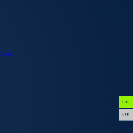
 Eventos
COP
USD