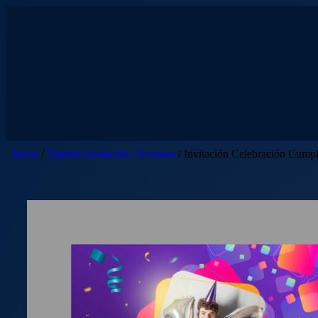
Inicio
/
Tarjetas Invitación • Eventos
/ Invitación Celebración Cump