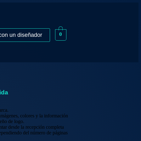
0
con un diseñador
ida
arca.
imágenes, colores y la información
seño de logo.
ntar desde la recepción completa
, dependiendo del número de páginas