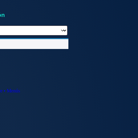
ón
re • Menús