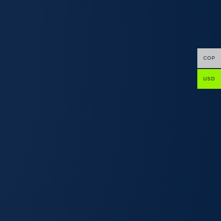
COP
USD