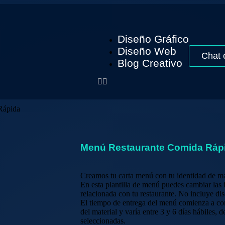
Diseño Gráfico
Diseño Web
Chat 
Blog Creativo
Rápida
Menú Restaurante Comida Ráp
Creamos tu carta menú con tu identidad de m
En esta plantilla de menú puedes cambiar las 
relacionada con tu restaurante. No incluye di
El tiempo de entrega del menú comienza a co
del material y varía entre 3 y 6 días hábiles
seleccionadas.