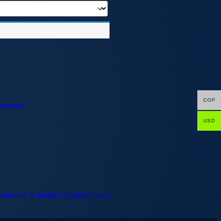
COP
cumentos
USD