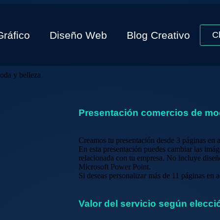
Gráfico
Diseño Web
Blog Creativo
C
oda y belleza
Presentación comercios de mod
Creamos tu presentación desde 3 páginas en a
En esta presentación puedes cambiar las imág
relacionada con tu empresa. No incluye diseñ
Microsoft Power Point.
Si deseas personalizar más de 11 páginas en a
Valor del servicio según elecci