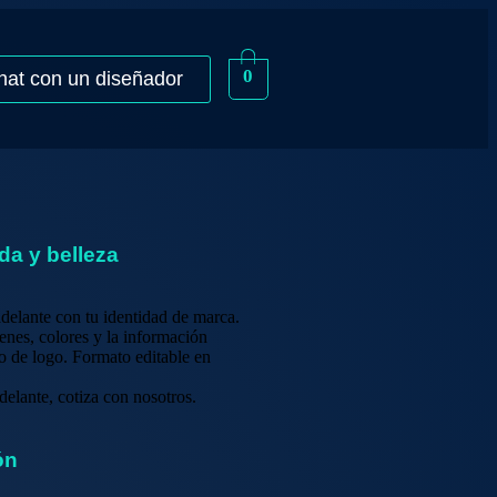
0
hat con un diseñador
a y belleza
delante con tu identidad de marca.
enes, colores y la información
o de logo. Formato editable en
delante, cotiza con nosotros.
ón