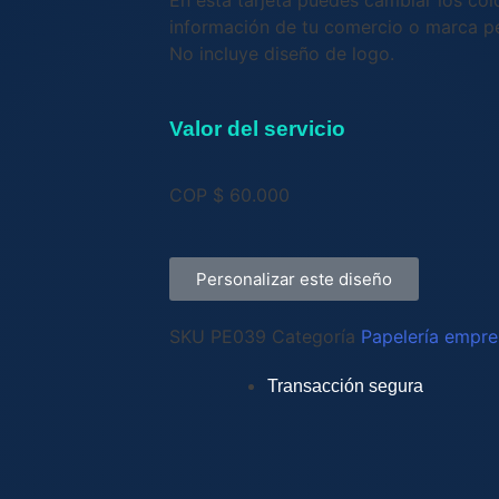
En esta tarjeta puedes cambiar los colo
información de tu comercio o marca pe
No incluye diseño de logo.
Valor del servicio
COP $
60.000
Personalizar este diseño
SKU
PE039
Categoría
Papelería empre
Transacción segura