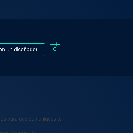
0
on un diseñador
rca para que comuniques tu