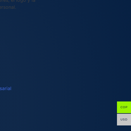
res, el logo y la
rsonal.
sarial
COP
USD