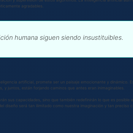
téticamente agradables.
tuición humana siguen siendo insustituibles.
nteligencia artificial, promete ser un paisaje emocionante y dinámico.
, y juntos, están forjando caminos que antes eran inimaginables.
rán sus capacidades, sino que también redefinirán lo que es posible 
 del diseño será tan ilimitado como nuestra imaginación y tan preciso 