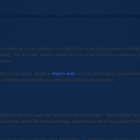
. A la derecha imagen creada a partir del vector como fotografìa con Inteligen
ño a través de la personalización. Algoritmos avanzados pueden analiz
adas. Por ejemplo, Netflix utiliza algoritmos para diseñar miniaturas d
uales.
has otras áreas, desde el
diseño web
hasta la publicidad y el market
ino también profundamente relevantes para cada individuo.
reguntarse si el papel del diseñador está en peligro. Sin embargo, la 
eñadores ahora tienen más tiempo para enfocarse en los aspectos es
ación y supervisión de estos algoritmos. La inteligencia artificial aú