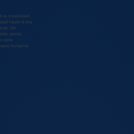
n la creatividad
apel hasta la era
icos. Sin
stán siendo
io está
nuevo horizonte