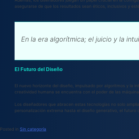
asegurarse de que los resultados sean éticos, inclusivos y es
En la era algorítmica; el juicio y la in
El Futuro del Diseño
El nuevo horizonte del diseño, impulsado por algoritmos y la i
creatividad humana se encuentra con el poder de las máquinas
Los diseñadores que abracen estas tecnologías no solo amplia
personalización extrema hasta el diseño generativo, el futuro
Posted in
Sin categoría