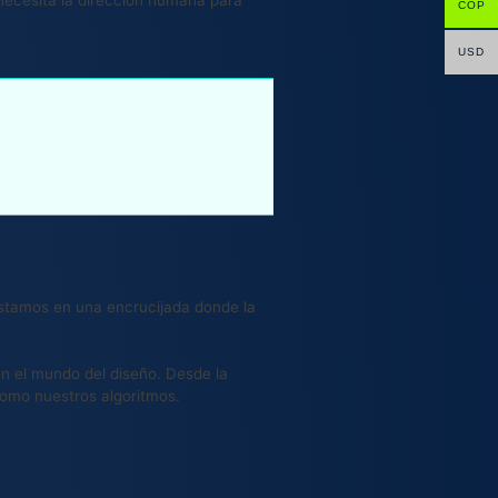
COP
USD
 Estamos en una encrucijada donde la
en el mundo del diseño. Desde la
como nuestros algoritmos.