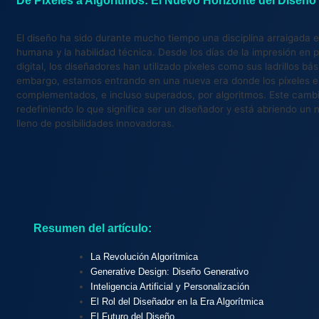
El diseño ha sido durante mucho tiempo una disciplina arraigada e
humana y la habilidad técnica. Desde los días de la impresión en p
digital, los diseñadores han utilizado píxeles como sus ladrillos bás
embargo, estamos entrando en una nueva era donde los píxeles e
complementados, e incluso superados, por algoritmos. Este camb
redefiniendo lo que significa ser un diseñador y está abriendo un 
lleno de posibilidades innovadoras.
Resumen del artículo:
La Revolución Algorítmica
Generative Design: Diseño Generativo
Inteligencia Artificial y Personalización
El Rol del Diseñador en la Era Algorítmica
El Futuro del Diseño