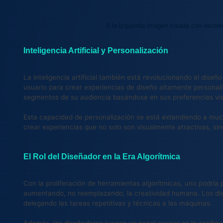
A la izquierda imagen creada con vectores
Inteligencia Artificial y Personalización
La inteligencia artificial también está revolucionando el dise
usuario para crear experiencias de diseño altamente personaliz
segmentos de su audiencia basándose en sus preferencias vis
Esta capacidad de personalización se está extendiendo a muc
crear experiencias que no solo son visualmente atractivas, s
El Rol del Diseñador en la Era Algorítmica
Con la proliferación de herramientas algorítmicas, uno podría p
aumentando, no reemplazando, la creatividad humana. Los dis
delegando las tareas repetitivas y técnicas a las máquinas.
Además, los diseñadores juegan un papel crucial en la configur