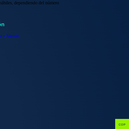
s hábiles, dependiendo del número
ón
re • Menús
COP