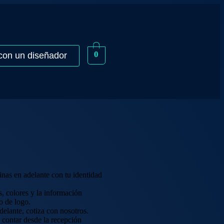
0
con un diseñador
nas en adelante con tu identidad
, colores y la información
o de logo.
delante, cotiza con nosotros.
 contar desde la recepción