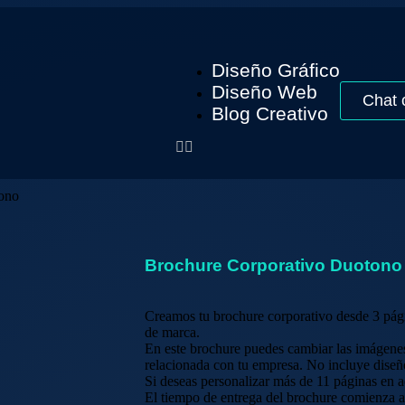
Diseño Gráfico
Diseño Web
Chat 
Blog Creativo
ono
Brochure Corporativo Duotono
Creamos tu brochure corporativo desde 3 pági
de marca.
En este brochure puedes cambiar las imágenes
relacionada con tu empresa. No incluye diseñ
Si deseas personalizar más de 11 páginas en a
El tiempo de entrega del brochure comienza a