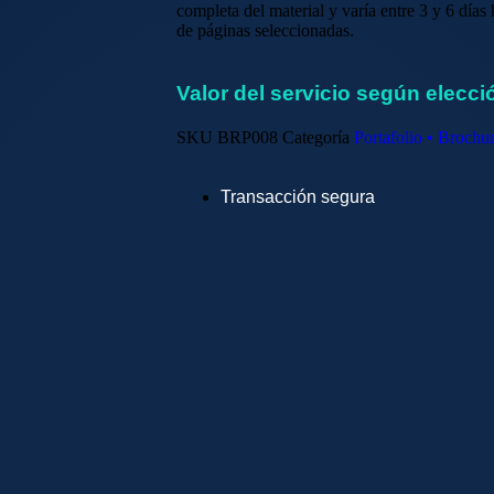
completa del material y varía entre 3 y 6 día
de páginas seleccionadas.
Valor del servicio según elecci
SKU
BRP008
Categoría
Portafolio • Brochu
Transacción segura