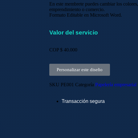
En este membrete puedes cambiar los colores, 
emprendimiento o comercio.
Formato Editable en Microsoft Word.
Valor del servicio
COP $
40.000
Personalizar este diseño
SKU
PE001
Categoría
Papelería empresarial
Transacción segura