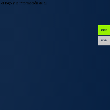
el logo y la información de tu
COP
USD