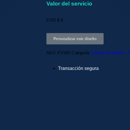
Valor del servicio
USD $
8
Personalizar este diseño
SKU
EV005
Categoría
Tarjetas Invitación •
Transacción segura