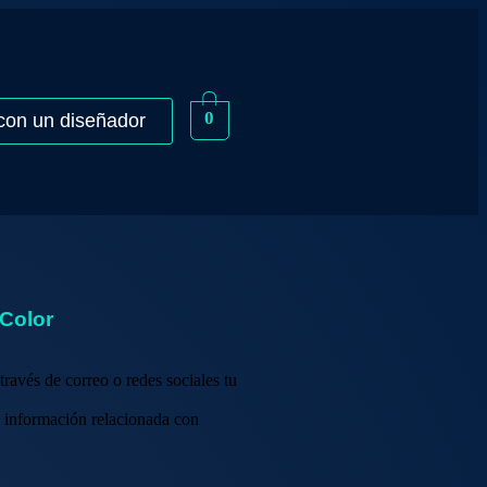
0
con un diseñador
Color
ravés de correo o redes sociales tu
la información relacionada con