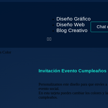
Diseño Gráfico
Diseño Web
Chat 
Blog Creativo
s Color
Invitación Evento Cumpleaños 
Personalizamos este diseño para que envíes a t
evento social.
En esta tarjeta puedes cambiar los colores y 
cumpleaños.