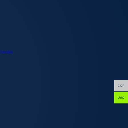
 Eventos
COP
USD