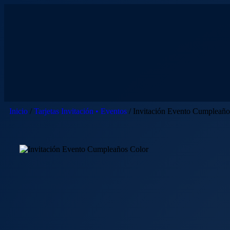
Inicio
/
Tarjetas Invitación • Eventos
/ Invitación Evento Cumpleaño